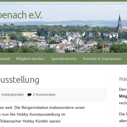
enach e.V.
rstand
Mitglied werden
Spendenkonto
Kontakt & Impressum
usstellung
Näc
Den
Hobbykünstler
2 Kommentare
Mit
rech
 weit. Die Bürgerinitiative,insbesondere unser
Die 
ie nun 6te Hobby Kunstausstellung im
all
e Rübenacher Hobby Küntler waren: