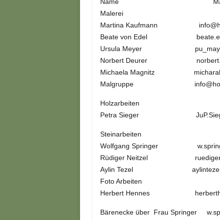
Name Mai
Malerei
Martina Kaufmann info@hobb
Beate von Edel beate.ede
Ursula Meyer pu_mayer@
Norbert Deurer norbert.deu
Michaela Magnitz micharalp
Malgruppe info@hobbyaq
Holzarbeiten
Petra Sieger JuP.Siege
Steinarbeiten
Wolfgang Springer w.sprin
Rüdiger Neitzel ruediger.nei
Aylin Tezel aylintezel@h
Foto Arbeiten
Herbert Hennes herberthen
Bärenecke über Frau Springer w.s