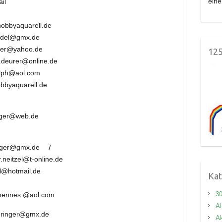
ein
l
yaquarell.de
l@gmx.de
yahoo.de
125
rer@online.de
h@aol.com
uarell.de
r@web.de
ger@gmx.de 7
tzel@t-online.de
otmail.de
Kat
3
nes @aol.com
Al
pringer@gmx.de
Ak