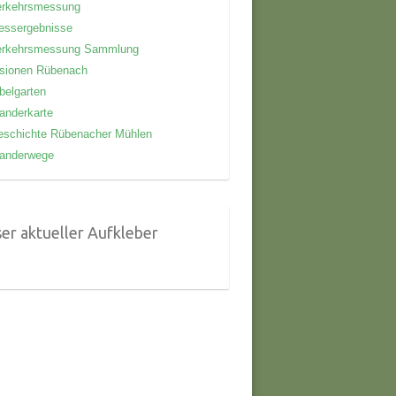
erkehrsmessung
essergebnisse
erkehrsmessung Sammlung
isionen Rübenach
belgarten
anderkarte
eschichte Rübenacher Mühlen
anderwege
er aktueller Aufkleber