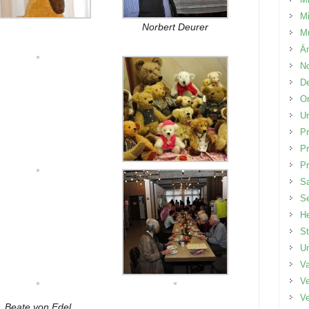
Mi
Norbert Deurer
Mü
Än
No
D
Or
Ur
P
P
Pr
Sa
Se
He
St
Um
V
Ve
Ve
Beate von Edel