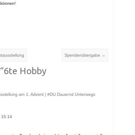
u können!
tausstellung
Spendenübergabe
→
“
6te Hobby
”
sstellung am 1. Advent | #DU Dauernd Unterwegs
 15:14