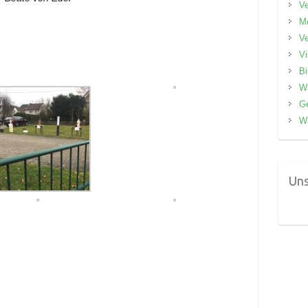
V
M
V
V
Bi
W
G
W
Uns