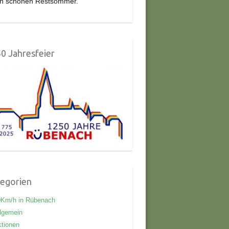
en schönen Restsommer.
0 Jahresfeier
egorien
0Km/h in Rübenach
lgemein
tionen