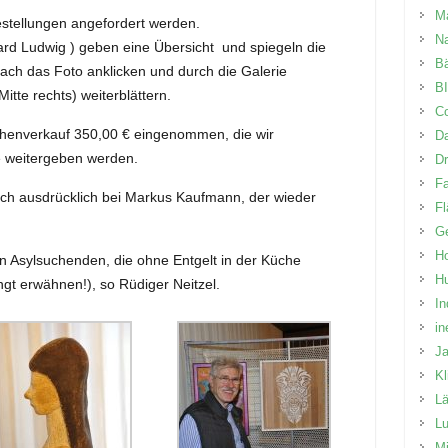
M
stellungen angefordert werden.
N
ard Ludwig ) geben eine Übersicht und spiegeln die
B
ch das Foto anklicken und durch die Galerie
BI
Mitte rechts) weiterblättern.
Co
henverkauf 350,00 € eingenommen, die wir
D
e weitergeben werden.
D
Fa
ich ausdrücklich bei Markus Kaufmann, der wieder
Fl
Ge
Ho
en Asylsuchenden, die ohne Entgelt in der Küche
H
ngt erwähnen!), so Rüdiger Neitzel.
In
in
J
K
L
Lu
Mi