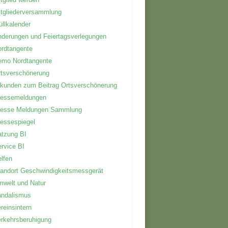
tgliederversammlung
llkalender
derungen und Feiertagsverlegungen
rdtangente
emo Nordtangente
tsverschönerung
kunden zum Beitrag Ortsverschönerung
ressemeldungen
resse Meldungen Sammlung
essespiegel
tzung BI
rvice BI
lfen
andort Geschwindigkeitsmessgerät
welt und Natur
andalismus
reinsintern
rkehrsberuhigung