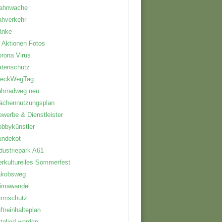
ahnwache
ahverkehr
änke
 Aktionen Fotos
rona Virus
atenschutz
reckWegTag
hrradweg neu
ächennutzungsplan
werbe & Dienstleister
bbykünstler
undekot
dustriepark A61
erkulturelles Sommerfest
akobsweg
limawandel
ärmschutz
ftreinhalteplan
tglied werden