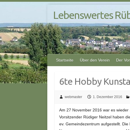
S
Lebenswertes Rüb
k
i
p
t
o
c
o
Startseite
Über den Verein
Der Vo
n
t
e
6te Hobby Kunsta
n
t
webmaster
1. Dezember 2016
Am 27 November 2016 war es wieder so
Vorsitzender Rüdiger Neitzel haben d
ev. Gemeindezentrum aufgestellt. Di