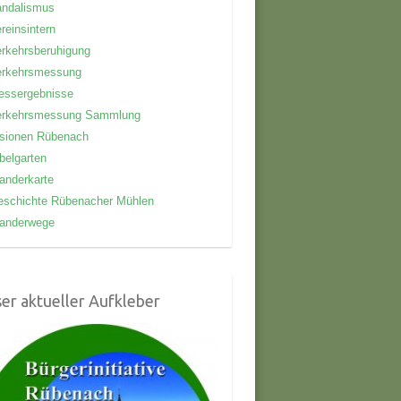
andalismus
reinsintern
rkehrsberuhigung
erkehrsmessung
essergebnisse
erkehrsmessung Sammlung
isionen Rübenach
belgarten
anderkarte
eschichte Rübenacher Mühlen
anderwege
er aktueller Aufkleber