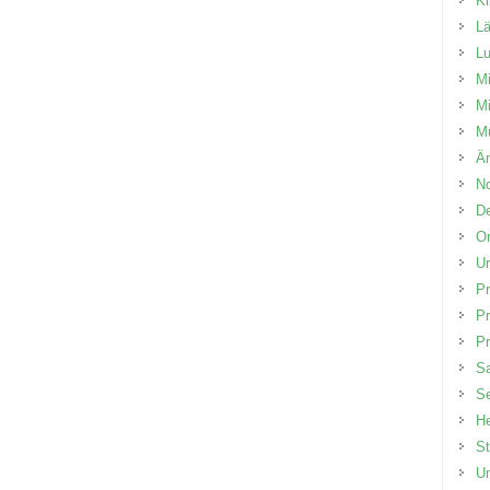
K
L
Lu
Mi
Mi
Mü
Än
No
D
Or
Ur
P
P
Pr
Sa
Se
He
St
Um