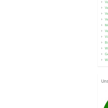
V
Ve
Ve
V
M
V
V
Bi
W
G
W
Uns