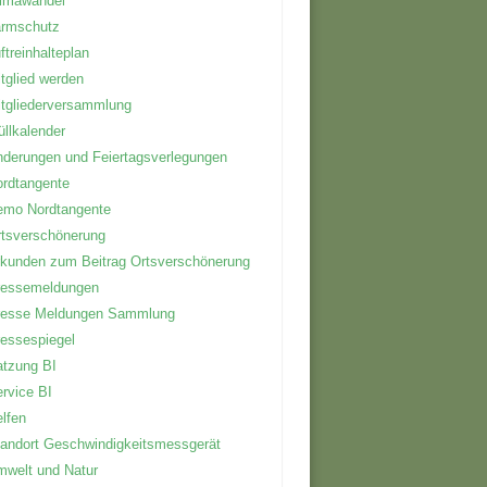
limawandel
ärmschutz
ftreinhalteplan
tglied werden
tgliederversammlung
llkalender
derungen und Feiertagsverlegungen
rdtangente
emo Nordtangente
tsverschönerung
kunden zum Beitrag Ortsverschönerung
ressemeldungen
resse Meldungen Sammlung
essespiegel
tzung BI
rvice BI
lfen
andort Geschwindigkeitsmessgerät
welt und Natur