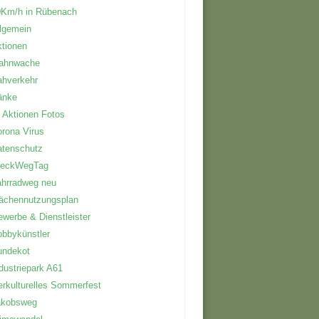
0Km/h in Rübenach
lgemein
tionen
ahnwache
ahverkehr
änke
 Aktionen Fotos
rona Virus
atenschutz
reckWegTag
hrradweg neu
ächennutzungsplan
werbe & Dienstleister
bbykünstler
undekot
dustriepark A61
erkulturelles Sommerfest
akobsweg