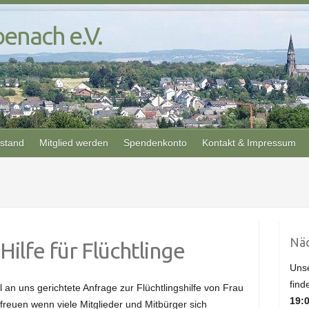
enach e.V.
rstand
Mitglied werden
Spendenkonto
Kontakt & Impressum
Näc
Hilfe für Flüchtlinge
Unse
find
an uns gerichtete Anfrage zur Flüchtlingshilfe von Frau
19:
reuen wenn viele Mitglieder und Mitbürger sich