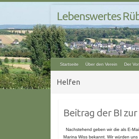
S
Lebenswertes Rüb
k
i
p
t
o
c
o
Startseite
Über den Verein
Der Vo
n
t
e
Helfen
n
t
Beitrag der BI zur 
Nachstehend geben wir die als E-Mail 
Marina Wiss bekannt. Wir würden uns f