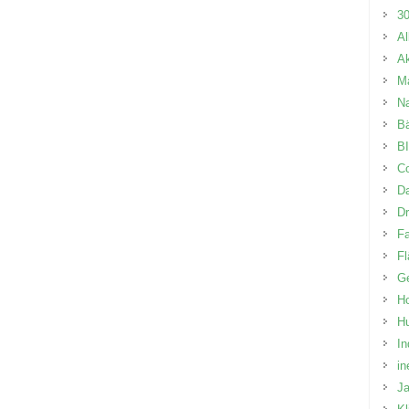
3
Al
Ak
M
N
B
BI
Co
D
D
Fa
Fl
Ge
Ho
H
In
in
J