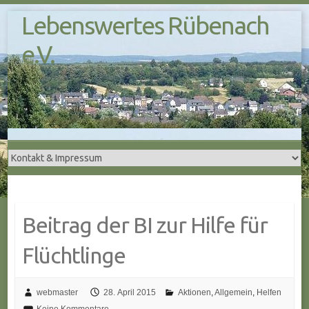
S
Lebenswertes Rübenach
k
i
e.V.
p
t
o
c
o
n
t
e
n
t
Beitrag der BI zur Hilfe für
Flüchtlinge
webmaster
28. April 2015
Aktionen
,
Allgemein
,
Helfen