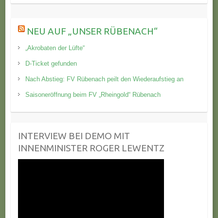
NEU AUF „UNSER RÜBENACH“
„Akrobaten der Lüfte“
D-Ticket gefunden
Nach Abstieg: FV Rübenach peilt den Wiederaufstieg an
Saisoneröffnung beim FV „Rheingold“ Rübenach
INTERVIEW BEI DEMO MIT
INNENMINISTER ROGER LEWENTZ