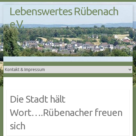
S
Lebenswertes Rübenach
k
i
e.V.
p
t
o
c
o
n
t
e
n
t
Die Stadt hält
Wort….Rübenacher freuen
sich