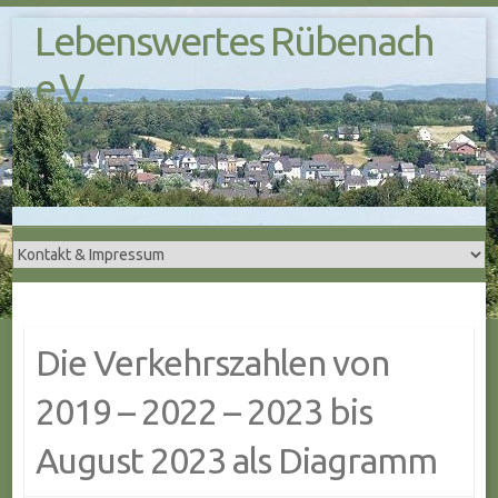
S
Lebenswertes Rübenach
k
i
e.V.
p
t
o
c
o
n
t
e
n
t
Die Verkehrszahlen von
2019 – 2022 – 2023 bis
August 2023 als Diagramm