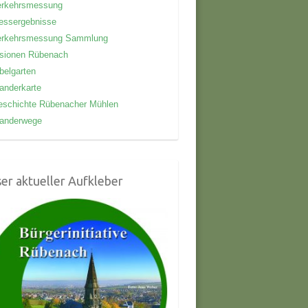
erkehrsmessung
essergebnisse
erkehrsmessung Sammlung
isionen Rübenach
belgarten
anderkarte
eschichte Rübenacher Mühlen
anderwege
er aktueller Aufkleber