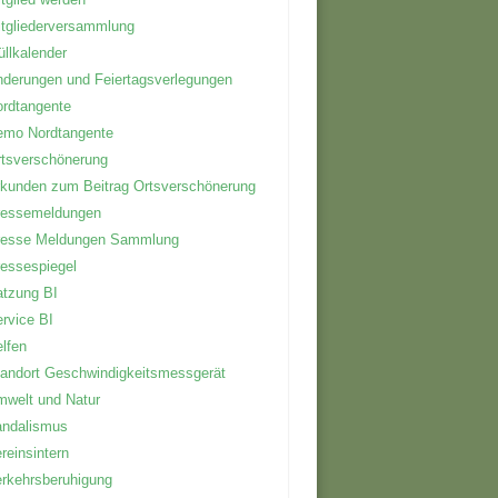
tgliederversammlung
llkalender
derungen und Feiertagsverlegungen
rdtangente
emo Nordtangente
tsverschönerung
kunden zum Beitrag Ortsverschönerung
ressemeldungen
resse Meldungen Sammlung
essespiegel
tzung BI
rvice BI
lfen
andort Geschwindigkeitsmessgerät
welt und Natur
andalismus
reinsintern
rkehrsberuhigung