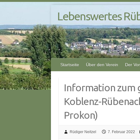
S
Lebenswertes Rüb
k
i
p
t
o
c
o
Startseite
Über den Verein
Der Vo
n
t
e
Information zum 
n
t
Koblenz-Rübenach
Prokon)
Rüdiger Neitzel
7. Februar 2022