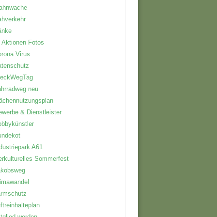
ahnwache
ahverkehr
änke
 Aktionen Fotos
rona Virus
atenschutz
reckWegTag
hrradweg neu
ächennutzungsplan
werbe & Dienstleister
bbykünstler
undekot
dustriepark A61
erkulturelles Sommerfest
akobsweg
limawandel
ärmschutz
ftreinhalteplan
tglied werden