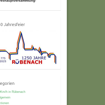
reshauptversammlung
!
0 Jahresfeier
egorien
0Km/h in Rübenach
lgemein
tionen