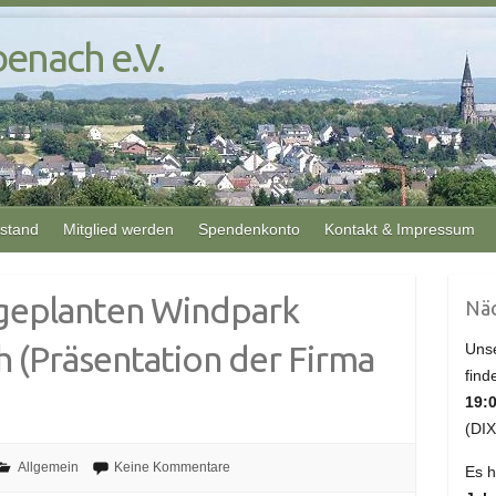
enach e.V.
rstand
Mitglied werden
Spendenkonto
Kontakt & Impressum
geplanten Windpark
Näc
 (Präsentation der Firma
Unse
find
19:
(DIX
Allgemein
Keine Kommentare
Es h