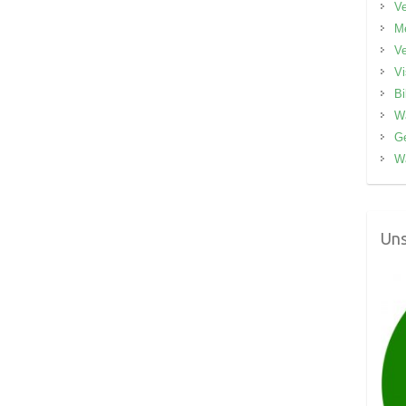
V
M
V
V
Bi
W
G
W
Uns