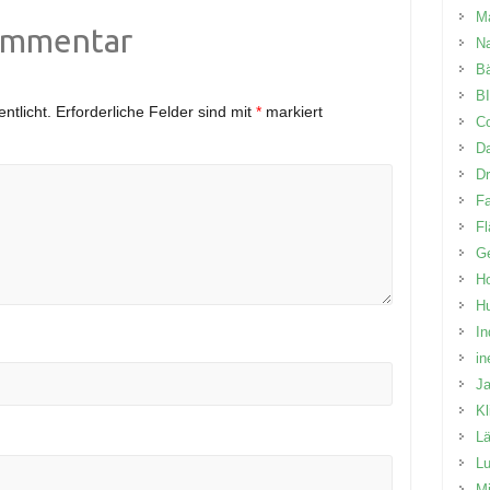
M
ommentar
N
B
BI
ntlicht.
Erforderliche Felder sind mit
*
markiert
Co
D
D
Fa
Fl
Ge
Ho
H
In
in
J
K
L
Lu
Mi