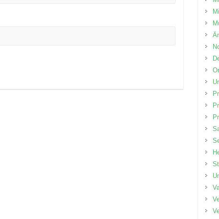
Mi
Mü
Än
No
D
Or
Ur
P
P
Pr
Sa
Se
He
St
Um
V
Ve
Ve