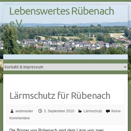
S
Lebenswertes Rübenach
k
i
e.V.
p
t
o
c
o
n
t
e
n
t
Lärmschutz für Rübenach
webmaster
3. September 2010
Lärmschutz
Keine
Kommentare
Die Bürger von Rübenach sind dem Lärm von zwei