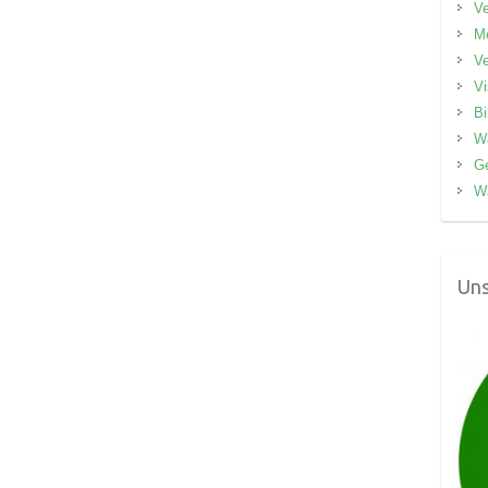
V
M
V
V
Bi
W
G
W
Uns