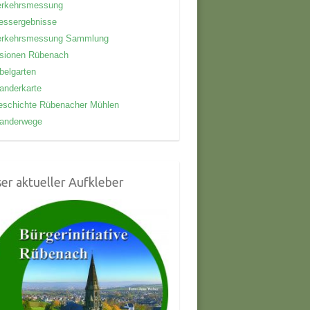
erkehrsmessung
essergebnisse
erkehrsmessung Sammlung
isionen Rübenach
belgarten
anderkarte
eschichte Rübenacher Mühlen
anderwege
er aktueller Aufkleber