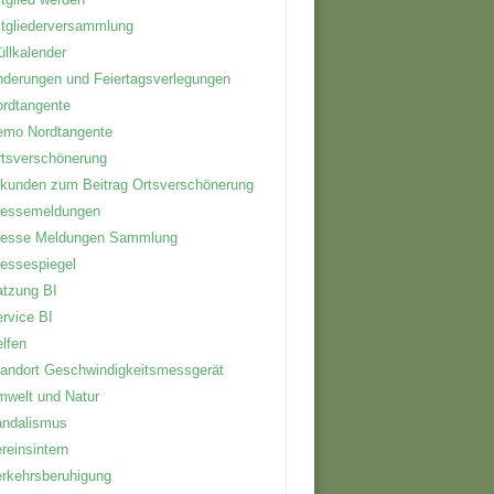
tgliederversammlung
llkalender
derungen und Feiertagsverlegungen
rdtangente
emo Nordtangente
tsverschönerung
kunden zum Beitrag Ortsverschönerung
ressemeldungen
resse Meldungen Sammlung
essespiegel
tzung BI
rvice BI
lfen
andort Geschwindigkeitsmessgerät
welt und Natur
andalismus
reinsintern
rkehrsberuhigung