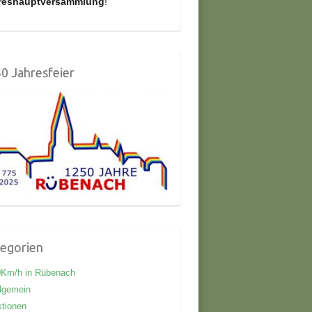
reshauptversammlung
!
0 Jahresfeier
egorien
0Km/h in Rübenach
lgemein
tionen