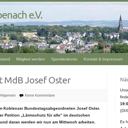
enach e.V.
rstand
Mitglied werden
Spendenkonto
Kontakt & Impressum
t MdB Josef Oster
Näc
Unse
Allgemein
Keine Kommentare
find
19:
em Koblenzer Bundestagsabgeordneten Josef Oster.
(DIX
r Petition „Lärmschutz für alle“ im deutschen
Es h
und daran werden wir nun am Mittwoch arbeiten.