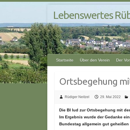
S
Lebenswertes Rüb
k
i
p
t
o
c
o
Startseite
Über den Verein
Der Vo
n
t
e
Ortsbegehung mi
n
t
Rüdiger Neitzel
29. Mai 2022
Die BI lud zur Ortsbegehung mit d
Im Ergebnis wurde der Gedanke eine
Bundestag allgemein gut geheißen 