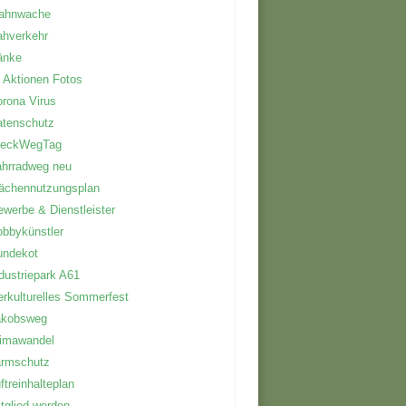
ahnwache
ahverkehr
änke
 Aktionen Fotos
rona Virus
atenschutz
reckWegTag
hrradweg neu
ächennutzungsplan
werbe & Dienstleister
bbykünstler
undekot
dustriepark A61
erkulturelles Sommerfest
akobsweg
limawandel
ärmschutz
ftreinhalteplan
tglied werden