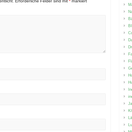
ntlicht.
Erforderliche Felder sind mit
*
markiert
M
N
B
BI
Co
D
D
Fa
Fl
Ge
Ho
H
In
in
J
K
L
Lu
Mi