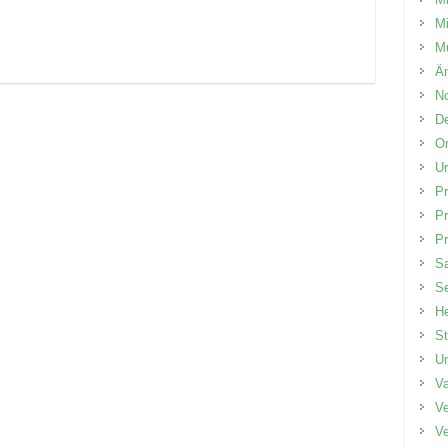
Mi
Mü
Än
No
D
Or
Ur
P
P
Pr
Sa
Se
He
St
Um
V
Ve
Ve