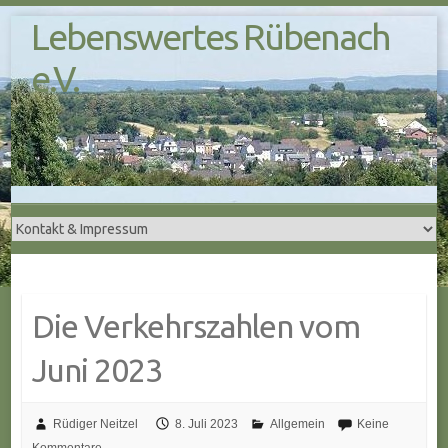
S
Lebenswertes Rübenach
k
i
e.V.
p
t
o
c
o
n
t
e
n
t
Die Verkehrszahlen vom
Juni 2023
Rüdiger Neitzel
8. Juli 2023
Allgemein
Keine