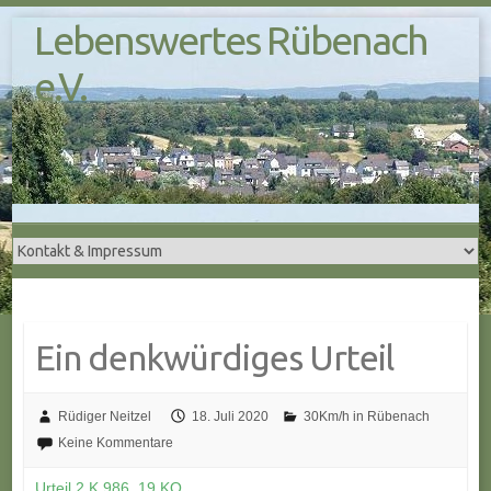
S
Lebenswertes Rübenach
k
i
e.V.
p
t
o
c
o
n
t
e
n
t
Ein denkwürdiges Urteil
Rüdiger Neitzel
18. Juli 2020
30Km/h in Rübenach
Keine Kommentare
Urteil 2 K 986_19 KO