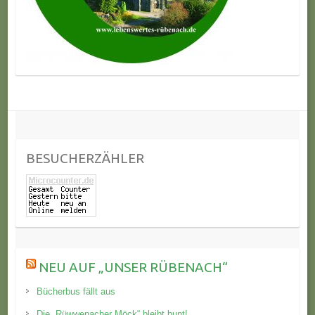
BESUCHERZÄHLER
NEU AUF „UNSER RÜBENACH“
Bücherbus fällt aus
Die „Rüwwenacher Möck“ bleibt bunt!