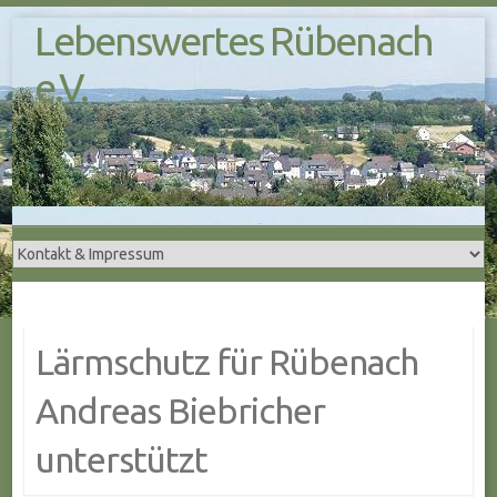
S
Lebenswertes Rübenach
k
i
e.V.
p
t
o
c
o
n
t
e
n
t
Lärmschutz für Rübenach
Andreas Biebricher
unterstützt