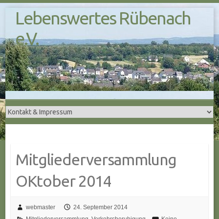
S
Lebenswertes Rübenach
k
i
e.V.
p
t
o
c
o
n
t
e
n
t
Mitgliederversammlung
OKtober 2014
webmaster
24. September 2014