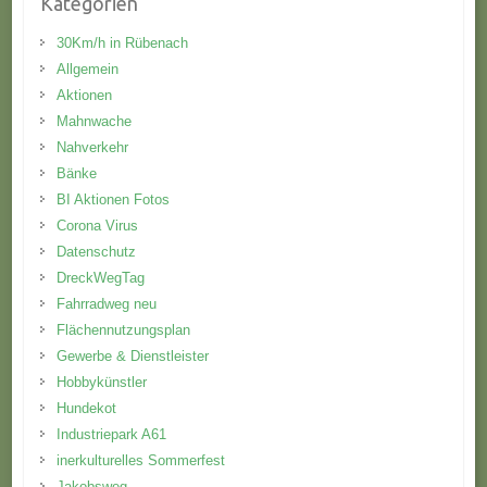
Kategorien
30Km/h in Rübenach
Allgemein
Aktionen
Mahnwache
Nahverkehr
Bänke
BI Aktionen Fotos
Corona Virus
Datenschutz
DreckWegTag
Fahrradweg neu
Flächennutzungsplan
Gewerbe & Dienstleister
Hobbykünstler
Hundekot
Industriepark A61
inerkulturelles Sommerfest
Jakobsweg