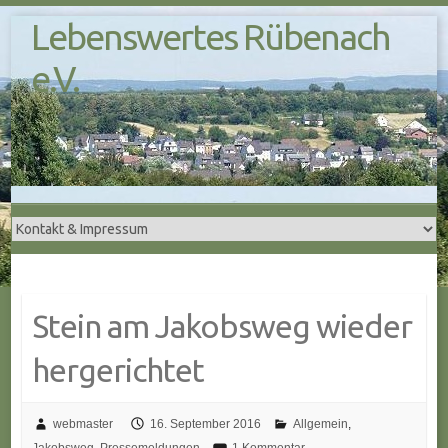
S
Lebenswertes Rübenach
k
i
e.V.
p
t
o
c
o
n
t
e
n
t
Stein am Jakobsweg wieder
hergerichtet
webmaster
16. September 2016
Allgemein
,