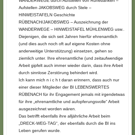
WANDERWEGE durch Aufstellen von Ruhebänken –
Aufstellen JAKOBSWEG durch Stele –
HINWEISTAFELN Geschichte
RÜBENACH/JAKOBSWEG – Auszeichnung der
WANDERWEGE – HINWEISTAFEL MÜHLENWEG usw..
Diejenigen, die sich seit Jahren hierfür ehrenamtlich
(und dies auch noch oft auf eigene Kosten ohne
anderweitige Unterstützung) einsetzen, gehen so
ziemlich unter. Ihre ehrenamtliche (und zeitaufwendige
Arbeit gipfelt auch immer wieder darin, dass ihre Arbeit
durch sinnlose Zerstörung behindert wird.
Ich kann mich n i c h t daran erinnern, dass auch nur
einer dieser Mitglieder der BI LEBENSWERTES
RÜBENACH für ihr Engagement jemals mit irgendetwas
für ihre „ehrenamtliche und aufopferungsvolle“ Arbeit
ausgezeichnet worden wären.
Das betrifft ebenfalls ihre alljährliche Arbeit beim
„DRECK-WEG-TAG“, der ebenfalls durch die BI ins
Leben gerufen wurde.